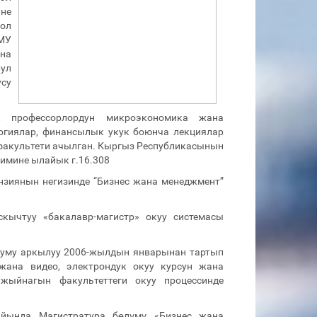
не
шол
шМУ
ана
Бул
усу
к профессорлордун микроэкономика жана
логиялар, финансылык укук боюнча лекциялар
 факультети ачылган. Кыргыз Республикасынын
имине ылайык г.16.308
нзиянын негизинде “Бизнес жана менеджмент”
ычтуу «бакалавр-магистр» окуу системасы
циуму аркылуу 2006-жылдын январынан тартып
ана видео, электрондук окуу курсун жана
жыйнагын факультеттеги окуу процессинде
айында Магистратура бөлүмү «Бизнес жана