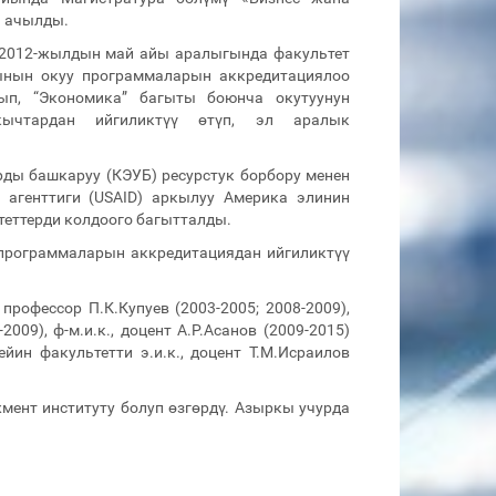
а ачылды.
2012-жылдын май айы аралыгында факультет
ынын окуу программаларын аккредитациялоо
п, “Экономика” багыты боюнча окутуунун
кычтардан ийгиликтүү өтүп, эл аралык
ды башкаруу (КЭУБ) ресурстук борбору менен
агенттиги (USAID) аркылуу Америка элинин
теттерди колдоого багытталды.
программаларын аккредитациядан ийгиликтүү
 профессор П.К.Купуев (2003-2005; 2008-2009),
2009), ф-м.и.к., доцент А.Р.Асанов (2009-2015)
йин факультетти э.и.к., доцент Т.М.Исраилов
мент институту болуп өзгөрдү. Азыркы учурда