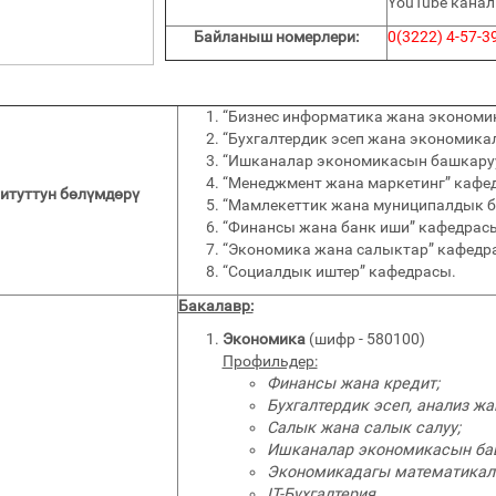
YouTube кана
Байланыш номерлери:
0(3222) 4-57-3
“Бизнес информатика жана экономи
“Бухгалтердик эсеп жана экономика
“Ишканалар экономикасын башкаруу
“Менеджмент жана маркетинг” кафе
итуттун бөлүмдөрү
“Мамлекеттик жана муниципалдык б
“Финансы жана банк иши” кафедрасы
“Экономика жана салыктар” кафедр
“Социалдык иштер” кафедрасы.
Бакалавр:
Экономика
(шифр - 580100)
Профильдер:
Финансы жана кредит;
Бухгалтердик эсеп, анализ жа
Салык жана салык салуу;
Ишканалар экономикасын ба
Экономикадагы математикал
IT-Бухгалтерия.