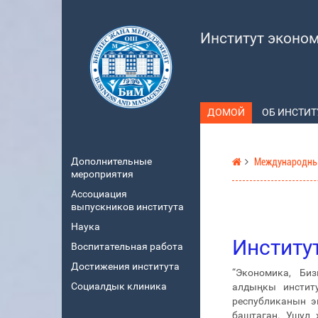
Институт эконо
ДОМОЙ
ОБ ИНСТИТ
Дополнительные
Международны
мероприятия
Ассоциация
выпускников института
Наука
Институ
Воспитательная работа
Достижения института
“Экономика, Би
Социалдык клиника
алдыңкы институ
республиканын э
баштаган. Ушул 