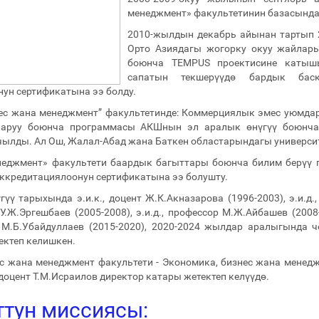
менеджмент» факультетинин базасынд
2010-жылдын декабрь айынан тартып 
Орто Азиядагы жогорку окуу жайлар
боюнча TEMPUS проектисине катышы
сапатын текшерүүдө бардык бас
ун сертификатына ээ болду.
ес жана менеджмент” факультетинде: Коммерциялык эмес уюмдар
аруу боюнча программасы АКШнын эл аралык өнүгүү боюнча 
чылды. Ал Ош, Жалал-Абад жана Баткен областарындагы универси
неджмент» факультети баардык багыттары боюнча билим берүү 
ккредитациялоонун сертификатына ээ болушту.
үү тарыхында э.и.к., доцент Ж.К.Акназарова (1996-2003), э.и.д.,
 У.Ж.Эргешбаев (2005-2008), э.и.д., профессор М.Ж.Айбашев (2008-
р М.Б.Убайдуллаев (2015-2020), 2020-2024 жылдар аралыгында че
ектеп келишкен.
 жана менеджмент факультети - Экономика, бизнес жана менедж
, доцент Т.М.Исраилов директор катары жетектеп келүүдө.
ттун миссиясы: