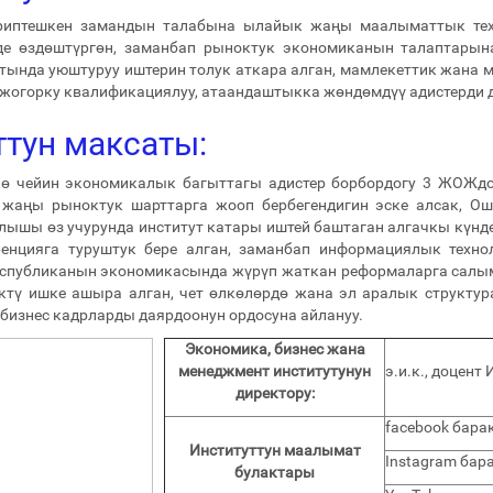
иптешкен замандын талабына ылайык жаңы маалыматтык техн
де өздөштүргөн, заманбап рыноктук экономиканын талаптарына
тында уюштуруу иштерин толук аткара алган, мамлекеттик жана 
жогорку квалификациялуу, атаандаштыкка жөндөмдүү адистерди 
ттун максаты:
кө чейин экономикалык багыттагы адистер борбордогу 3 ЖОЖдо
жаңы рыноктук шарттарга жооп бербегендигин эске алсак, Ош
лышы өз учурунда институт катары иштей баштаган алгачкы күн
енцияга туруштук бере алган, заманбап информациялык технол
еспубликанын экономикасында жүрүп жаткан реформаларга салым 
ктү ишке ашыра алган, чет өлкөлөрдө жана эл аралык структур
бизнес кадрларды даярдоонун ордосуна айлануу.
Экономика, бизнес жана
менеджмент институтунун
э.и.к., доцен
директору:
facebook бара
Институттун маалымат
Instagram бар
булактары