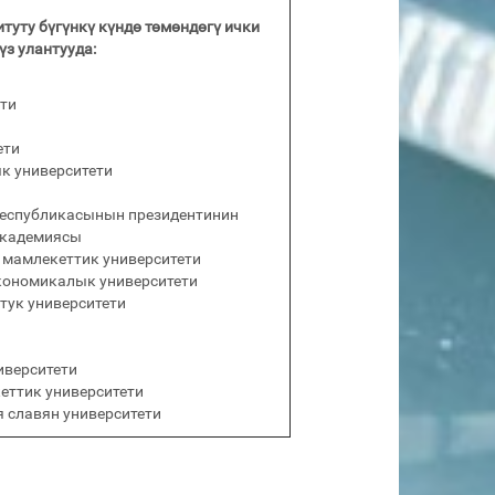
туту бүгүнкү күндө төмөндөгү ички
з улантууда:
ти
ети
к университети
еспубликасынын президентинин
академиясы
 мамлекеттик университети
кономикалык университети
тук университети
иверситети
еттик университети
 славян университети