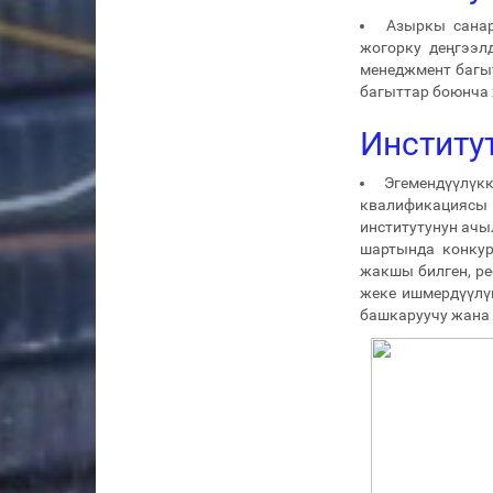
Азыркы санар
жогорку деңгээл
менеджмент багы
багыттар боюнча 
Институ
Эгемендүүлүк
квалификациясы 
институтунун ачы
шартында конкур
жакшы билген, р
жеке ишмердүүлү
башкаруучу жана 