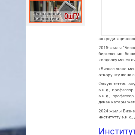
аккредитациялоон
2015-жылы “Бизн
биргелешип башк
колдоосу менен а
«Бизнес жана ме
өткөрүштү жана а
Факультеттин өнүг
э.и.д., профессор
э.и.д., профессо
декан катары жет
2024-жылы Бизнес
институтту э.и.к.
Институ