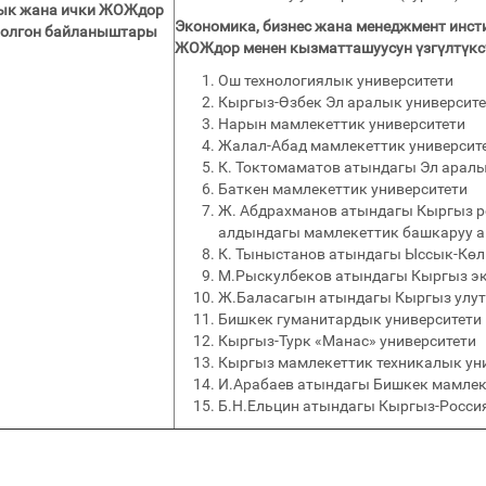
ык жана ички ЖОЖдор
Экономика, бизнес жана менеджмент инсти
болгон байланыштары
ЖОЖдор менен кызматташуусун үзгүлтүксү
Ош технологиялык университети
Кыргыз-Өзбек Эл аралык университе
Нарын мамлекеттик университети
Жалал-Абад мамлекеттик университ
К. Токтомаматов атындагы Эл аралы
Баткен мамлекеттик университети
Ж. Абдрахманов атындагы Кыргыз р
алдындагы мамлекеттик башкаруу 
К. Тыныстанов атындагы Ыссык-Көл
М.Рыскулбеков атындагы Кыргыз э
Ж.Баласагын атындагы Кыргыз улут
Бишкек гуманитардык университети
Кыргыз-Турк «Манас» университети
Кыргыз мамлекеттик техникалык ун
И.Арабаев атындагы Бишкек мамлек
Б.Н.Ельцин атындагы Кыргыз-Россия