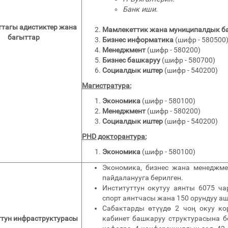
Банк иши.
ттагы адистиктер жана
Мамлекеттик жана муниципалдык б
багыттар
Бизнес информатика
(шифр - 580500
Менеджмент
(шифр - 580200)
Бизнес башкаруу
(шифр - 580700)
Социалдык иштер
(шифр - 540200)
Магистратура:
Экономика
(шифр - 580100)
Менеджмент
(шифр - 580200)
Социалдык иштер
(шифр - 540200)
PHD докторантура:
Экономика
(шифр - 580100)
Экономика, бизнес жана менеджме
пайдаланууга берилген.
Институттун окутуу аянты 6075 ч
спорт аянтчасы жана 150 орундуу а
Сабактарды өтүүдө 2 чоң окуу ко
ттун инфраструктурасы
кабинет башкаруу структурасына б