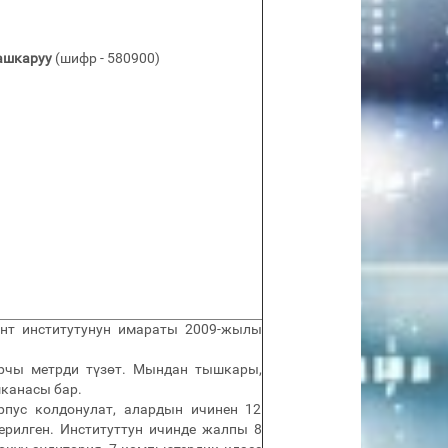
ашкаруу
(шифр - 580900)
)
нт институтунун имараты 2009-жылы
арчы метрди түзөт. Мындан тышкары,
шканасы бар.
рпус колдонулат, алардын ичинен 12
ерилген. Институттун ичинде жалпы 8