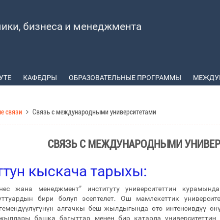
мики, бизнеса и менеджмента
УТЕ
КАФЕДРЫ
ОБРАЗОВАТЕЛЬНЫЕ ПРОГРАММЫ
МЕЖДУ
е связи
Связь с международными университетами
СВЯЗЬ С МЕЖДУНАРОДНЫМИ УНИВЕ
ттун кыскача тарыхы:
знес жана менеджмент” институту университеттин курамында
ттуардын бири болуп эсептелет. Ош мамлекеттик университе
гемендүүлүгүнүн алгачкы беш жылдыгында өтө интенсивдүү өн
жылдары башка багыттар менен бир катарда университеттин 