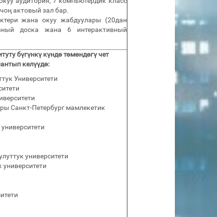
окуу аудитория, 7 компьютердик класс
 чоң актовый зал бар.
ектери жана окуу жабдуулары (20дан
ивный доска жана 6 интерактивный
туту бүгүнкү күндө төмөндөгү чет
антып келүүдө:
ттук Университети
ситети
иверситети
ры Санкт-Петербург мамлекетик
 университети
улуттук университети
 университети
ситети