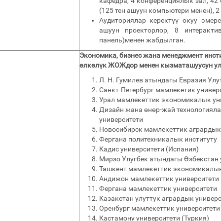
кафедра, 4 конференциялык зал, 42 
(125 тен ашуун компьютери менен), 2
Аудиториялар керектүү окуу эмер
ашуун проекторлор, 8 интеракт
панель)менен жабдылган.
Экономика, бизнес жана менеджмент инсти
өлкөлүк ЖОЖдор менен кызматашуусун ул
Л. Н. Гумилев атындагы Евразия Улу
Санкт-Петербург мамлекетик универ
Урал мамлекеттик экономикалык ун
Дизайн жана өнөр-жай технологияла
университети
Новосибирск мамлекеттик агрардык
Фергана политехникалык институту
Кадис университети (Испания)
Мирзо Улугбек атындагы Өзбекстан 
Ташкент мамлекеттик экономикалык
Андижон мамлекеттик университети
Фергана мамлекеттик университети
Казакстан улуттук агрардык универ
Оренбург мамлекеттик университети
Кастамону университети (Туркия)