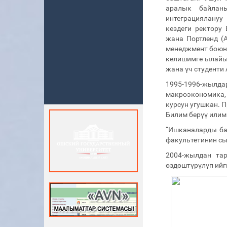
аралык байлан
интеграциялануу
кездеги ректору
жана Портленд (А
менеджмент боюнч
келишимге ылайык
жана үч студенти
1995-1996-жыл
макроэкономика,
курсун угушкан. 
Билим берүү илим
“Ишканаларды ба
факультетинин сы
2004-жылдан та
өздөштүрүлүп ийг