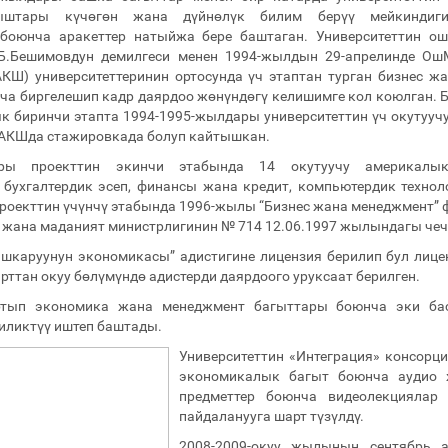
ыштары күчөгөн жана дүйнөлүк билим берүү мейкиндиги
 боюнча аракеттер натыйжа бере баштаган. Университеттин о
 Б.Бешимовдун демилгеси менен 1994-жылдын 29-апрелинде О
КШ) университеттеринин ортосунда үч этаптан турган бизнес ж
а биргелешип кадр даярдоо жөнүндөгү келишимге кол коюлган. 
 биринчи этапта 1994-1995-жылдары университеттин үч окутууч
 АКШда стажировкада болуп кайтышкан.
дары проекттин экинчи этабында 14 окутуучу америкалы
 бухгалтердик эсеп, финансы жана кредит, компьютердик техно
Проекттин үчүнчү этабында 1996-жылы “Бизнес жана менеджмент”
 жана маданият министрлигинин № 714 12.06.1997 жылындагы чеч
шкаруунун экономикасы” адистигине лицензия берилип бул лице
рттан окуу бөлүмүндө адистерди даярдоого уруксаат берилген.
ртып экономика жана менеджмент багыттары боюнча эки баск
иликтүү иштеп баштады.
Университеттин «Интеграция» консор
экономикалык багыт боюнча аудио ж
предметтер боюнча видеолекциялар 
пайдаланууга шарт түзүлдү.
2008-2009-окуу жылынын сентябрь 