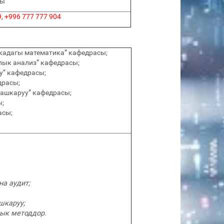
лы
9, +996 777 777 904
кадагы математика” кафедрасы;
лык анализ” кафедрасы;
” кафедрасы;
драсы;
ашкаруу” кафедрасы;
;
асы;
на аудит;
шкаруу;
ык методдор.