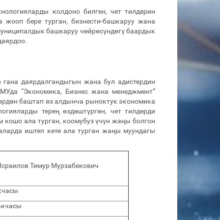
ологияларды колдоно билген, чет тилдерин
 жооп бере турган, бизнести-башкаруу жана
муниципалдык башкаруу чөйрөсүндөгү баардык
даярдоо.
 гана даярдалгандыгын жана бул адистердин
МУда “Экономика, Бизнес жана менеджмент”
дөрдөн баштап өз алдынча рыноктук экономика
огияларды терең өздөштүргөн, чет тилдерди
кошо ала турган, коомубуз үчүн жаңы болгон
аларда иштеп кете ала турган жаңы муундагы
т Исраилов Тимур Мурзабекович
кчасы
акчасы