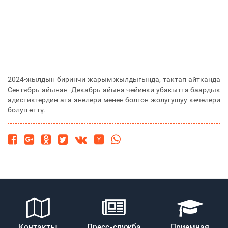
2024-жылдын биринчи жарым жылдыгында, тактап айтканда
Сентябрь айынан -Декабрь айына чейинки убакытта баардык
адистиктердин ата-энелери менен болгон жолугушуу кечелери
болуп өттү.
Контакты
Пресс-служба
Приемная